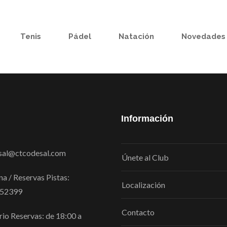
Tenis
Pádel
Natación
Novedades
Información
sal@ctcodesal.com
Únete al Club
na / Reservas Pistas:
Localización
52399
Contacto
io Reservas: de 18:00 a