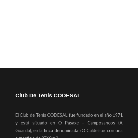
Club De Tenis CODESAL
El Club de Tenis CODESAL fue fundado en el año 1971
y está situado en O Pasaxe – Camposancos (A
Guarda), en la finca denominada «O Caldeiro», con una