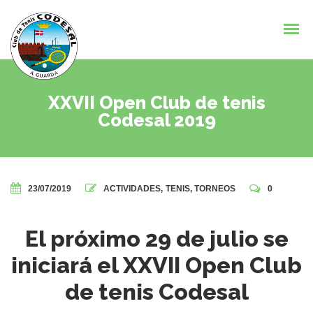
XXVII Open Club de tenis
Codesal 2019
23/07/2019
ACTIVIDADES
,
TENIS
,
TORNEOS
0
El próximo 29 de julio se
iniciará el XXVII Open Club
de tenis Codesal